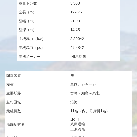
重量トン数
3,500
全長（m）
129.75
型幅（m）
21.00
型深（m）
14.45
主機馬力（kw）
3,300×2
主機馬力（ps）
4,528×2
主機メーカー
IHI原動機
閉鎖装置
無
積荷
車両、シャーシ
主要航路
宮崎・細島～泉北
航行区域
沿海
乗組員数
11名（内、司厨員1名）
JRTT
八興運輸
船舶所有者
三原汽船