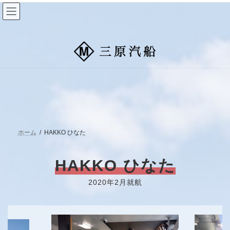
コ
ナ
ン
ビ
テ
ゲ
ン
ー
ツ
シ
へ
ョ
ス
ン
キ
に
ッ
移
プ
動
ホーム
HAKKO ひなた
HAKKO ひなた
2020年2月就航