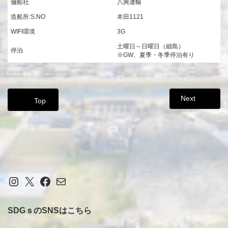
傭船社
八興運輸
造船所:S.NO
本田1121
WIFI環境
3G
土曜日～日曜日（細島）
停泊
※GW、夏季・冬季停泊有り
Next
Top
Instagram
X
Facebook
メール
SDGｓのSNSはこちら