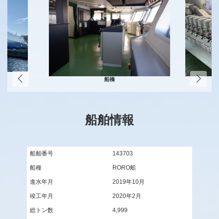
船橋
船舶情報
船舶番号
143703
船種
RORO船
進水年月
2019年10月
竣工年月
2020年2月
総トン数
4,999