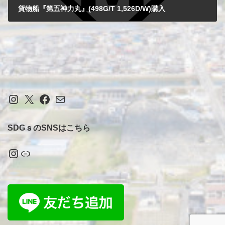
貨物船『第五神力丸』(498G/T 1,526D/W)購入
2023-12-04
Instagram
X
Facebook
メール
SDGｓのSNSはこちら
Instagram
リンク