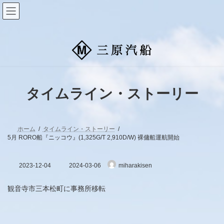
コ
ナ
ン
ビ
テ
ゲ
ン
ー
ツ
シ
へ
ョ
ス
ン
キ
に
ッ
移
プ
動
タイムライン・ストーリー
ホーム
タイムライン・ストーリー
5月 RORO船『ニッコウ』(1,325G/T 2,910D/W) 裸傭船運航開始
最
2023-12-04
2024-03-06
miharakisen
終
更
新
観音寺市三本松町に事務所移転
日
時
: