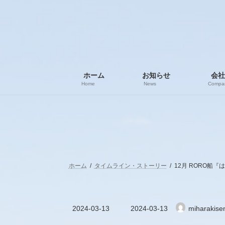
コ
ナ
ン
ビ
テ
ゲ
ン
ー
ツ
シ
へ
ョ
ス
ン
ホーム
お知らせ
会社
キ
に
Home
News
Compa
ッ
移
プ
動
ホーム
タイムライン・ストーリー
12月 RORO船
最
2024-03-13
2024-03-13
miharakise
終
更