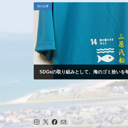
新
前の記事
日
時
:
SDGsの取り組みとして、海のゴミ拾いを
2023-12-04
Instagram
X
Facebook
メール