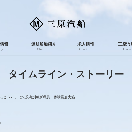
情報
運航船舶紹介
求人情報
三原汽
ny
Ship
Recruit
Glossa
タイムライン・ストーリー
『はっこう21』にて航海訓練所職員、体験乗船実施
n