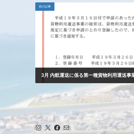
新
前の記事
日
時
:
3月 内航運送に係る第一種貨物利用運送事
2023-12-04
Instagram
X
Facebook
メール