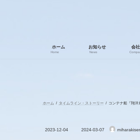
コ
ナ
ン
ビ
テ
ゲ
ン
ー
ツ
シ
へ
ョ
ス
ン
ホーム
お知らせ
会社
キ
に
Home
News
Compa
ッ
移
プ
動
ホーム
タイムライン・ストーリー
コンテナ船『翔洋丸』(
最
2023-12-04
2024-03-07
miharakise
終
更