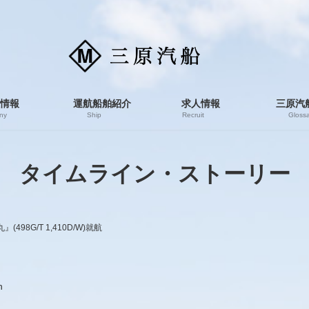
情報
運航船舶紹介
求人情報
三原汽
ny
Ship
Recruit
Glossa
タイムライン・ストーリー
498G/T 1,410D/W)就航
n