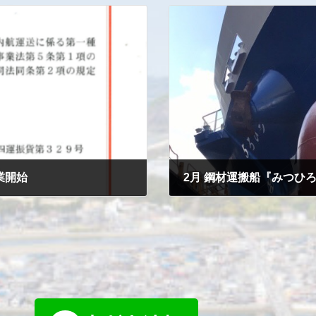
業開始
2月 鋼材運搬船『みつひろ5』(
2023-12-04