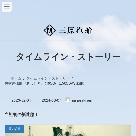
コ
ナ
ン
ビ
テ
ゲ
ン
ー
ツ
シ
へ
ョ
ス
ン
キ
に
ッ
移
プ
動
タイムライン・ストーリー
ホーム
タイムライン・ストーリー
鋼材運搬船『みつひろ』(495G/T 1,565D/W)就航
最
2023-12-04
2024-03-07
miharakisen
終
更
新
当社初の新造船！
日
時
:
前の記事