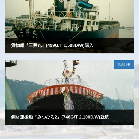
貨物船『三興丸』(499G/T 1,598D/W)購入
2023-12-04
次の記事
鋼材運搬船『みつひろ2』(748G/T 2,100D/W)就航
2023-12-04