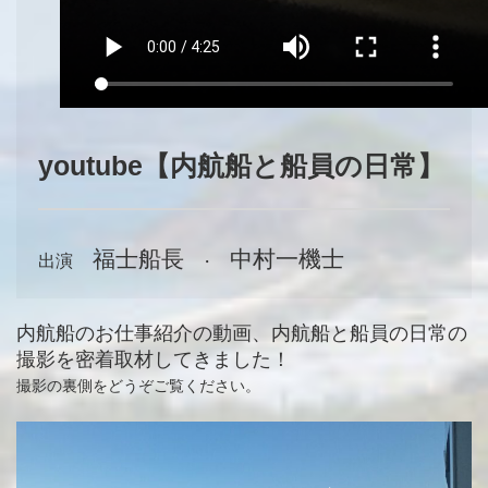
youtube【内航船と船員の日常】
福士船長
中村一機士
出演
・
内航船のお仕事紹介の動画、内航船と船員の日常の
撮影を密着取材してきました！
撮影の裏側をどうぞご覧ください。